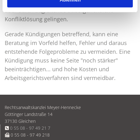
a
Durchsetzung Ihrer Interessen bestehen oder
h
aber durch begleitende außergerichtliche
l
Konfliktlösung gelingen.
Gerade Kündigungen betreffend, kann eine
Beratung im Vorfeld helfen, Fehler und daraus
entstehende Folgeprobleme zu vermeiden. Eine
Kündigung muss keine Seite "noch stärker"
beeinträchtigen... und hohe Kosten und
Arbeitsgerichtsverfahren sind vermeidbar.
Rechtsanwaltskanzlei Meyer-Hennecke
Göttinger Landstraße 14
37130 Gleichen
0 55 08 - 97 49 21 7

0 55 08 - 97 49 218
