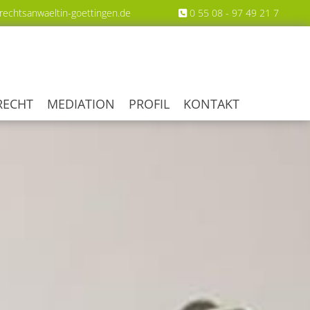
rechtsanwaeltin-goettingen.de
0 55 08 - 97 49 21 7

RECHT
MEDIATION
PROFIL
KONTAKT