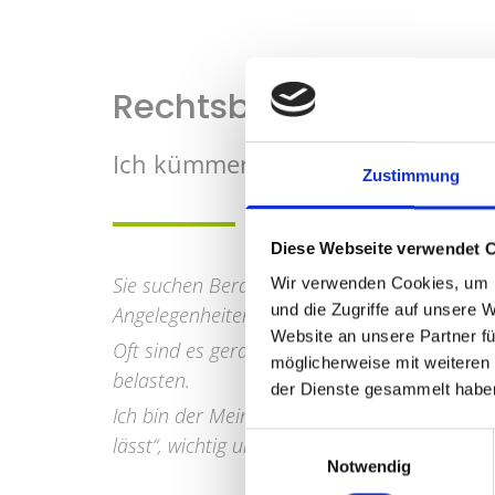
Rechtsberatung und M
Ich kümmere mich um Ihr Anlieg
Zustimmung
Diese Webseite verwendet 
Sie suchen Beratung, Hilfe, Vertretung und B
Wir verwenden Cookies, um I
und die Zugriffe auf unsere 
Angelegenheiten?
Website an unsere Partner fü
Oft sind es gerade die kleinen Probleme des 
möglicherweise mit weiteren
belasten.
der Dienste gesammelt habe
Ich bin der Meinung, dass alles, was uns bes
Einwilligungsauswahl
lässt“, wichtig und bedeutend ist.
Notwendig